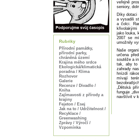
veřejně pro
seniory, dol
Díky dotaci 
a vysadili 
a čolci. Ra
křivolakými
jako louka, 
2007 se mí
Rubriky
umožnily vy
Přírodní památky,
Naše organi
přírodní parky,
určena pře
chráněná území
soutěže a in
Krajina mého srdce
tak, aby to
Ekologická/klimatická
zahrady nas
poradna / Klima
hnízdí ráko
Rozhovor
mívají ter
Galerie
bezobratlýc
Recenze / Divadlo /
„Dětská pří
Kniha
funguje „di
Zajímavosti z přírody a
navštívit v
krajiny
Fejeton / Esej
Jak na to / Udržitelnost /
Recyklace /
Greenwashing
Zprávy / Výročí /
Vzpomínka