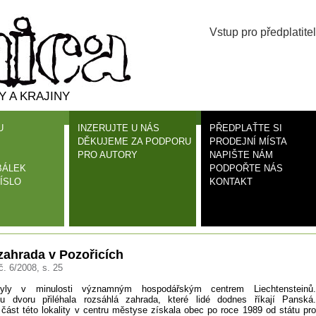
Vstup pro předplatitel
 A KRAJINY
U
INZERUJTE U NÁS
PŘEDPLAŤTE SI
DĚKUJEME ZA PODPORU
PRODEJNÍ MÍSTA
PRO AUTORY
NAPIŠTE NÁM
BÁLEK
PODPOŘTE NÁS
ÍSLO
KONTAKT
zahrada v Pozořicích
č. 6/2008, s. 25
byly v minulosti významným hospodářským centrem Liechtensteinů.
 dvoru přiléhala rozsáhlá zahrada, které lidé dodnes říkají Panská.
ást této lokality v centru městyse získala obec po roce 1989 od státu pro