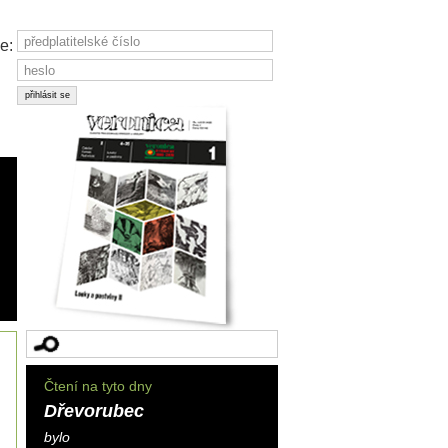
e:
Čtení na tyto dny
Dřevorubec
bylo