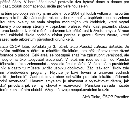
spěšné účely. V horní části nově postavila dva bytové domy a domov pro
ní část, zčásti podmáčenou, určila pro veřejnou zeleň.
na tůně pro obojživelníky jsme zde v roce 2004 vyhloubili velkou a malou tůň
stromy a keře. Již následující rok se zde rozmnožila úspěšně ropucha zelená
ritou této lokality se stala skupina mohutných vrb křehkých, které svými
 kmeny připomínají stromy v tropickém pralese. Větší část pozemku slouží
kterou kosíme dvakrát ročně, a dáváme tak příležitost k životu hmyzu. V roce
stní základní škole podařilo získat peníze z grantu
Strom života
, kter
sázet malé arboretum původních druhů keřů.
zace ČSOP letos pořádala již 3. ročník akce
Panská zahrada dokořán
. J
devším rodičům s dětmi a mladším školákům, pro něž připravujeme různé
formace o přírodě. Celý areál se postupně snažíme zpřístupnit veřejnosti, ale
 nebylo na úkor „obyvatel biocentra“. V letošním roce se nám do Panské
těhovala slípka zelenonohá a vyvedla šest mláďat. V rákosinách pravidelně
sník a často tu můžete uvidět užovku obojkovou. Žáci základní školy zde
énní přírodovědné programy. Nejvíce je baví lovení a určování vodních
h čili „breberek“. Zastupitelstvo obce schválilo pro tuto lokalitu přídomek
rodní rezervace“. Hlavním smyslem je ukazovat a vysvětlovat dětem, jak
voká“ příroda a jak se mají chovat v rezervacích. Panskou zahradu můžete
 kterémkoliv ročním období. Vždy má svoje neopakovatelné kouzlo.
Aleš Tinka, ČSOP Pozořice