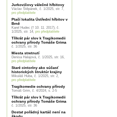
Jurkovičovy válečné hřbitovy
Václav Štěpánek, č. 1/2025, str. 7,
pro předplatitele
Ptačí lokalita Ústřední hřbitov v
Brně
Karel Hudec († 10. 11. 2017), č.
1/2025, str. 14,
pro předplatitele
Třikrát pár slov k Tragikomedii
ochrany přírody Tomáše Grima
č. 1/2025, str. 36
Miesta stretnutí
Denisa Halajová, č. 1/2025, str. 16,
pro předplatitele
Staré cintoríny ako súčasť
historických štruktúr krajiny
Mikuláš Huba, č. 1/2025, str. 2,
pro předplatitele
Tragikomedie ochrany přírody
Tomáš Grim, č. 4/2024, s. 2-5
Třikrát pár slov k Tragikomedii
ochrany přírody Tomáše Grima
č. 1/2025, str. 36
Dostat pořádný kartáč není na
škodu