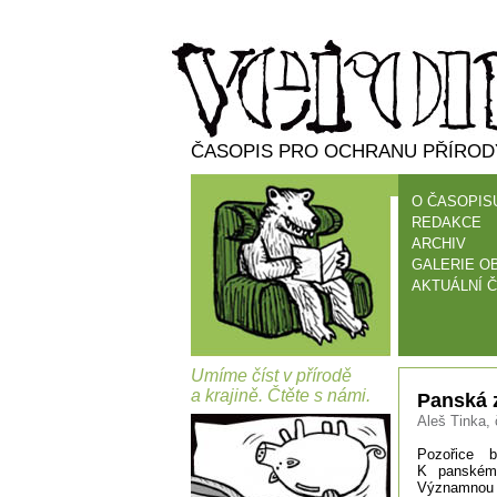
ČASOPIS PRO OCHRANU PŘÍRODY
O ČASOPIS
REDAKCE
ARCHIV
GALERIE O
AKTUÁLNÍ Č
Umíme číst v přírodě
a krajině. Čtěte s námi.
Panská 
Aleš Tinka, 
Pozořice 
K panskému
Významnou č