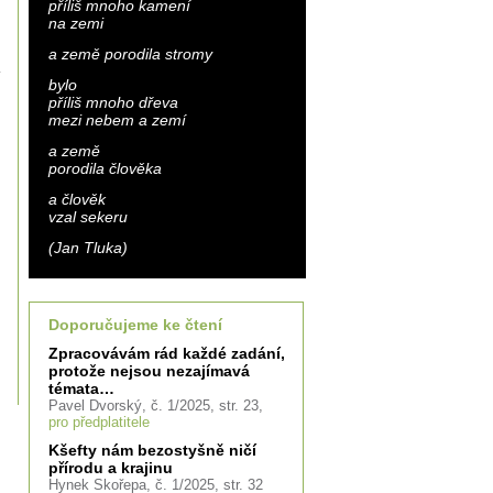
příliš mnoho kamení
na zemi
a země porodila stromy
bylo
příliš mnoho dřeva
mezi nebem a zemí
é
a země
porodila člověka
e
a člověk
vzal sekeru
(Jan Tluka)
Doporučujeme ke čtení
Zpracovávám rád každé zadání,
protože nejsou nezajímavá
témata…
Pavel Dvorský, č. 1/2025, str. 23,
pro předplatitele
Kšefty nám bezostyšně ničí
přírodu a krajinu
Hynek Skořepa, č. 1/2025, str. 32