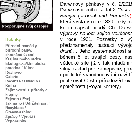
Darwinovy pěnkavy v č. 2/2018
Darwinovu knihu, a totiž
Cestu 
Beagel
(
Journal and Remarks
)
která vyšla v roce 1839, tedy má
knihu napsal mladý Ch. Darwi
výpravy na lodi Jejího Veličen
v roce 1931. Poznatky z vý
Rubriky
předznamenaly budoucí vývoj
Přírodní památky,
přírodní parky,
druhů…
Jeho systematičnost a
chráněná území
během 5 let trvající cesty na
Krajina mého srdce
vědecké síle již v tak mladém 
Ekologická/klimatická
poradna / Klima
silný základ pro zeměpisné, pří
Rozhovor
i politické vyhodnocování navšt
Galerie
publikoval Cestu přírodovědcov
Recenze / Divadlo /
Kniha
společnosti (Royal Society).
Zajímavosti z přírody a
krajiny
Fejeton / Esej
Jak na to / Udržitelnost /
Recyklace /
Greenwashing
Zprávy / Výročí /
Vzpomínka