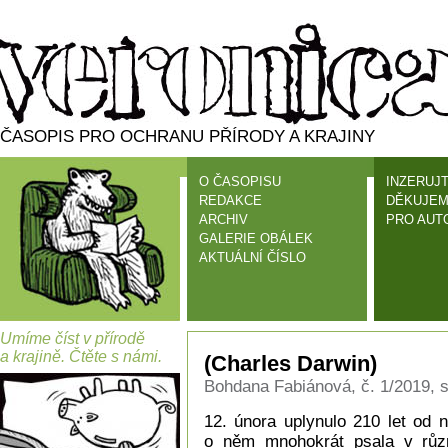
ČASOPIS PRO OCHRANU PŘÍRODY A KRAJINY
O ČASOPISU
INZERUJT
REDAKCE
DĚKUJEM
ARCHIV
PRO AUT
GALERIE OBÁLEK
AKTUÁLNÍ ČÍSLO
Umíme číst v přírodě
a krajině. Čtěte s námi.
(Charles Darwin)
Bohdana Fabiánová, č. 1/2019, s
12. února uplynulo 210 let od 
o něm mnohokrát psala v různ