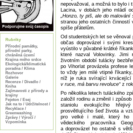
nepovažoval, a možná to bylo i 
Lacina, v dobách jeho mládí od
„Honzo, ty piš, ale do malování 
stranou jeho ostatních činností
spíše přátelům.
Od studentských let se věnoval 
Rubriky
občas doprovázel i svými kres
Přírodní památky,
vyústilo v půvabné krátké říka
přírodní parky,
které nazval Volovinky. Jimi
chráněná území
Krajina mého srdce
životním období tulácky bezbř
Ekologická/klimatická
po Vihorlat provázela profese l
poradna / Klima
to vždy jen milé vtipné říkanky
Rozhovor
Galerie
níž je ruka svírající krvácejí
Recenze / Divadlo /
v ruce, má barvu revoluce“
z rok
Kniha
Zajímavosti z přírody a
Po několika letech tuláckého z
krajiny
založil rodinu a změnil i způso
Fejeton / Esej
Jak na to / Udržitelnost /
staniolu evokujícího hřeji
Recyklace /
prosvětlujícího šeď života a vz
Greenwashing
pro velké i malé, který ho 
Zprávy / Výročí /
Vzpomínka
vědeckého pracovníka Geog
a doprovázel ho ostatně s větš