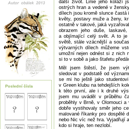
další život. Linie jeho koláží
ostrých hran a vedené v žensky
dílech jsou kromě slunce častá i
květy, postavy muže a ženy, kra
ostatně v takové, jaká vyzařoval
obrazem jeho duše, laskavé, 
a objímající celý svět. A to j
světě, stále vzácnější a součas
výtvarných dílech můžeme vsto
umožní nejen odnést si z nich n
si to v sobě a jako štafetu pře
Měl jsem štěstí, že jsem vý
sledovat v podstatě od významn
se mi ho ještě jako studentovi
v Green klubu na tehdejších kole
Poslední čísla
k této první, ale i k druhé vý
jsem mu uváděl v průběhu čas
proběhly v Brně, v Olomouci a 
dobře vystihovaly směr jeho cel
malované říkanky pro dospělé dě
nebo Nic víc než hra. Vyjadřují 
kdo si hraje, ten nezlobí.