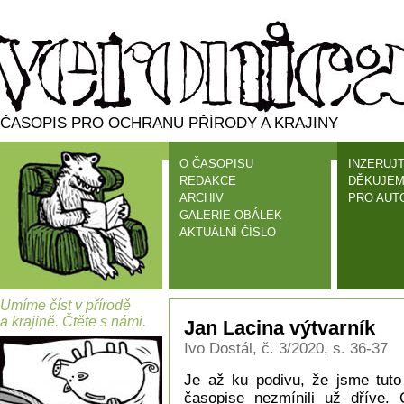
ČASOPIS PRO OCHRANU PŘÍRODY A KRAJINY
O ČASOPISU
INZERUJT
REDAKCE
DĚKUJEM
ARCHIV
PRO AUT
GALERIE OBÁLEK
AKTUÁLNÍ ČÍSLO
Umíme číst v přírodě
a krajině. Čtěte s námi.
Jan Lacina výtvarník
Ivo Dostál, č. 3/2020, s. 36-37
Je až ku podivu, že jsme tuto
časopise nezmínili už dříve.