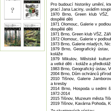
Pro budoucí historiky umění, kt
prací Jana Laciny, uvádím soupi
1970 Brno, Green klub VŠZ, 
dospělé děti
1971 Olomouc, Galerie v podlou
dospělé děti
1971 Brno, Green klub VŠZ, Záři
1972 Olomouc, Galerie v podloub
1973 Brno, Galerie mladých, Nic
1979 Brno, Geografický ústav, 
koláže
1979 Mikulov, Městské kulturn
a velké děti - koláže a předkolá
1983 Brno, Geografický ústav, V
2004 Brno, Dům ochránců přírody
2010 Tišnov, Galerie Jamboro
a kresby
2014 Brno, Hospoda u sedmi šv
1972-2014
2015 Tišnov, Muzeum města Tiš
2019 Tišnov, Kavárna Pohoda, K
Ze skupinových výstav: