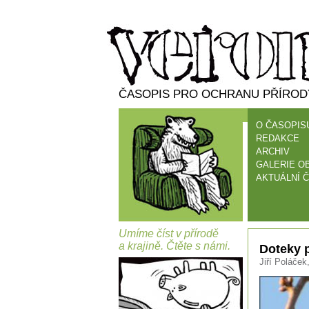
ČASOPIS PRO OCHRANU PŘÍRODY
O ČASOPIS
REDAKCE
ARCHIV
GALERIE O
AKTUÁLNÍ Č
Umíme číst v přírodě
a krajině. Čtěte s námi.
Doteky p
Jiří Poláček