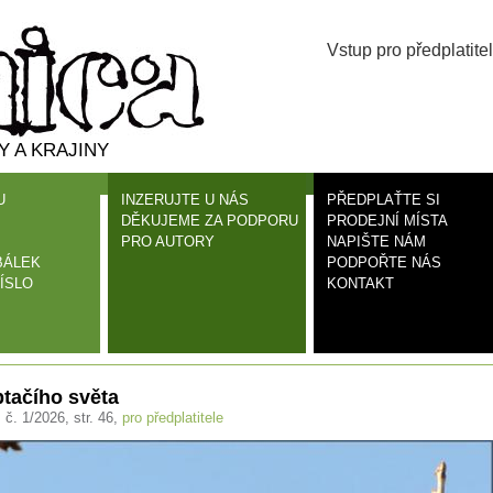
Vstup pro předplatitel
 A KRAJINY
U
INZERUJTE U NÁS
PŘEDPLAŤTE SI
DĚKUJEME ZA PODPORU
PRODEJNÍ MÍSTA
PRO AUTORY
NAPIŠTE NÁM
BÁLEK
PODPOŘTE NÁS
ÍSLO
KONTAKT
tačího světa
, č. 1/2026, str. 46,
pro předplatitele