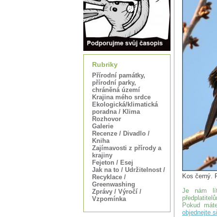
Rubriky
Přírodní památky,
přírodní parky,
chráněná území
Krajina mého srdce
Ekologická/klimatická
poradna / Klima
Rozhovor
Galerie
Recenze / Divadlo /
Kniha
Zajímavosti z přírody a
krajiny
Fejeton / Esej
Jak na to / Udržitelnost /
Kos černý. 
Recyklace /
Greenwashing
Je nám lít
Zprávy / Výročí /
předplatitel
Vzpomínka
Pokud máte
objednejte s