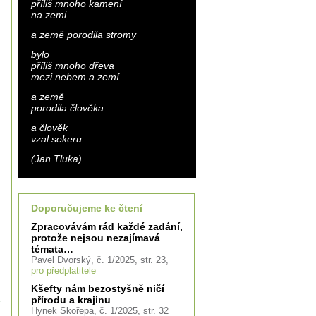
příliš mnoho kamení
na zemi
a země porodila stromy
bylo
příliš mnoho dřeva
mezi nebem a zemí
a země
porodila člověka
a člověk
vzal sekeru
(Jan Tluka)
Doporučujeme ke čtení
Zpracovávám rád každé zadání,
protože nejsou nezajímavá
témata…
Pavel Dvorský, č. 1/2025, str. 23,
pro předplatitele
Kšefty nám bezostyšně ničí
přírodu a krajinu
Hynek Skořepa, č. 1/2025, str. 32