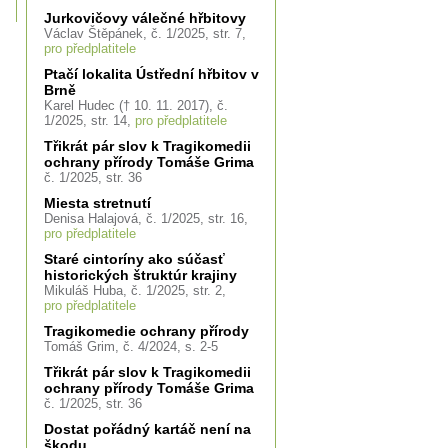
Jurkovičovy válečné hřbitovy
Václav Štěpánek, č. 1/2025, str. 7,
pro předplatitele
Ptačí lokalita Ústřední hřbitov v
Brně
Karel Hudec († 10. 11. 2017), č.
1/2025, str. 14,
pro předplatitele
Třikrát pár slov k Tragikomedii
ochrany přírody Tomáše Grima
č. 1/2025, str. 36
Miesta stretnutí
Denisa Halajová, č. 1/2025, str. 16,
pro předplatitele
Staré cintoríny ako súčasť
historických štruktúr krajiny
Mikuláš Huba, č. 1/2025, str. 2,
pro předplatitele
Tragikomedie ochrany přírody
Tomáš Grim, č. 4/2024, s. 2-5
Třikrát pár slov k Tragikomedii
ochrany přírody Tomáše Grima
č. 1/2025, str. 36
Dostat pořádný kartáč není na
škodu