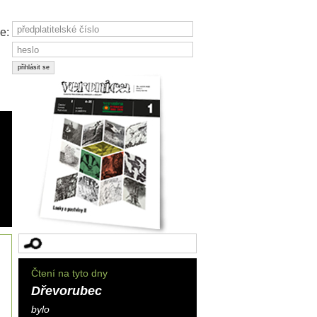
e:
Čtení na tyto dny
Dřevorubec
bylo