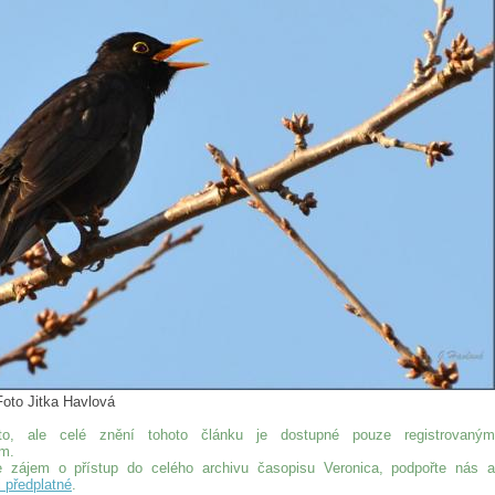
Foto Jitka Havlová
o, ale celé znění tohoto článku je dostupné pouze registrovaným
ům.
 zájem o přístup do celého archivu časopisu Veronica, podpořte nás a
i předplatné
.