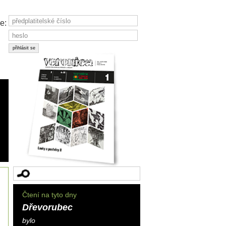
e:
Čtení na tyto dny
Dřevorubec
bylo