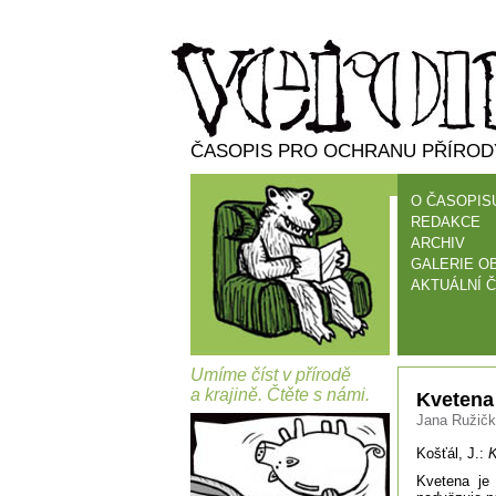
ČASOPIS PRO OCHRANU PŘÍRODY
O ČASOPIS
REDAKCE
ARCHIV
GALERIE O
AKTUÁLNÍ Č
Umíme číst v přírodě
a krajině. Čtěte s námi.
Kvetena 
Jana Ružičko
Košťál, J.:
K
Kvetena je 