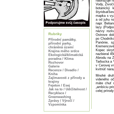
nadväzuje na
Vody, Živočí
botanický 
štyridsaťše
mapka s vyz
a od juhu n
napr. Belia
lazy (Podpol
názvy rozk
Rubriky
Ostrove dol
po Chodníko
Přírodní památky,
Panónie, sp
přírodní parky,
Kremencové 
chráněná území
Kopec skryt
Krajina mého srdce
nazbieral 4
Ekologická/klimatická
Abrodu na Z
poradna / Klima
Tarbucka a 
Rozhovor
v Cerovej vr
Galerie
kvitnúť nara
Recenze / Divadlo /
Kniha
Mnohé druhy
Zajímavosti z přírody a
videného oč
krajiny
máte chuť n
Fejeton / Esej
„ambíciu pri
Jak na to / Udržitelnost /
celej prírod
Recyklace /
Greenwashing
Zprávy / Výročí /
Vzpomínka