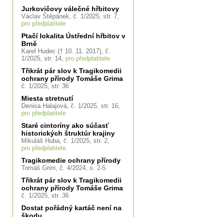
Jurkovičovy válečné hřbitovy
Václav Štěpánek, č. 1/2025, str. 7,
pro předplatitele
Ptačí lokalita Ústřední hřbitov v
Brně
Karel Hudec († 10. 11. 2017), č.
1/2025, str. 14,
pro předplatitele
Třikrát pár slov k Tragikomedii
ochrany přírody Tomáše Grima
č. 1/2025, str. 36
Miesta stretnutí
Denisa Halajová, č. 1/2025, str. 16,
pro předplatitele
Staré cintoríny ako súčasť
historických štruktúr krajiny
Mikuláš Huba, č. 1/2025, str. 2,
pro předplatitele
Tragikomedie ochrany přírody
Tomáš Grim, č. 4/2024, s. 2-5
Třikrát pár slov k Tragikomedii
ochrany přírody Tomáše Grima
č. 1/2025, str. 36
Dostat pořádný kartáč není na
škodu