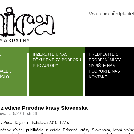
Vstup pro předplatitel
 A KRAJINY
U
INZERUJTE U NÁS
PŘEDPLAŤTE SI
DĚKUJEME ZA PODPORU
PRODEJNÍ MÍSTA
PRO AUTORY
NAPIŠTE NÁM
BÁLEK
PODPOŘTE NÁS
ÍSLO
KONTAKT
z edície Prírodné krásy Slovenska
vá, č. 5/2011, str. 31
vetena
. Dajama, Bratislava 2010, 127 s.
názov ďalšej publikácie z edície Prírodné krásy Slovenska, ktorá voľne