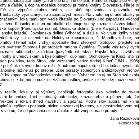
 predchádzajúce tituly (Chránené krajinné oblasti, Kamene, Najkrajšie vrchy,
chy a ďalšie) a dopĺňa mozaiku obrazov prírodnej krajiny Slovenska. Nie je to
kľúč ani výpočet druhov rastlín, ale skôr sprievodca a pozvánka na
sť botanicky významných a zaujímavých miest. Na vnútornej strane obálky je
načenými lokalitami, text vedie čitateľa po Slovensku od západu na východ
a sever. Klasický register na obálke obsahuje suchý zoznam názvov lokalít,
nske kopce (Podunajská nížina), Bošácka dolina (Biele Karpaty), Hriňovské
ianska brázda), Jovsianska dolina (Vihorlat) a ďalšie. Vo vnútri knihy však
vitnú a vy sa ocitnete na Holubyho kopaniciach, či Mandľovej hore, na
omitov (Tematínske vrchy) spoznáte flóru stepných biotopov, prejdete sa
ch svätého Svorada i po stopách mnícha Cypriána. Ovanie vás teplý dych
oznáte sibírskeho zblúdilca (jazyčník sibírsky), Rajské lúky, navštívite
hôrky s vresoviskami a kyslomilnými dubinami, Orchideový raj Kňaží stôl či
ých pokladov, teda Sitno, kde významný vedec Andrej Kmeť (1841 - 1908)
50 položiek rôznych druhov ruží. S autorom poputujete od bezkolencových lúk
áhorskej nížine až po stepné lúčne porasty sopečných andezitových vrchov
Veľký kopec na Východoslovenskej nížine. Vyberiete sa aj na Steblovú skalu
chovine, kde „nie je núdza o vzácne rastliny, avšak nie všetky možno vidieť
z“.
 rastlín, lokality aj výhľady približujú fotografie ako okienka do sveta
ami botanikov. Text je písaný autenticky, zrozumiteľne a pútavo, tak, že
iektoré z lokalít ihneď navštíviť a spoznať. Podľa slov autora má kniha
spieť k lepšiemu poznaniu nielen slovenskej kveteny, ale prostredníctvom nej
y s vierou, že od poznania nie je ďaleko k aktívnej ochrane prírody…“
Jana Ružičková
ekosozológ