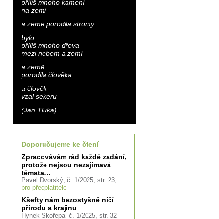
příliš mnoho kamení
na zemi
a země porodila stromy
bylo
příliš mnoho dřeva
mezi nebem a zemí
a země
porodila člověka
a člověk
vzal sekeru
(Jan Tluka)
Doporučujeme ke čtení
Zpracovávám rád každé zadání,
protože nejsou nezajímavá
témata…
Pavel Dvorský, č. 1/2025, str. 23,
pro předplatitele
Kšefty nám bezostyšně ničí
přírodu a krajinu
Hynek Skořepa, č. 1/2025, str. 32