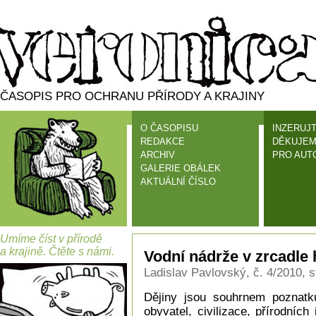
ČASOPIS PRO OCHRANU PŘÍRODY A KRAJINY
O ČASOPISU
INZERUJT
REDAKCE
DĚKUJEM
ARCHIV
PRO AUT
GALERIE OBÁLEK
AKTUÁLNÍ ČÍSLO
Umíme číst v přírodě
a krajině. Čtěte s námi.
Vodní nádrže v zrcadle
Ladislav Pavlovský, č. 4/2010, s
Dějiny jsou souhrnem poznatk
obyvatel, civilizace, přírodní