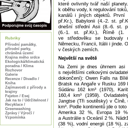
které ovlivnily tvář naší planet
k oběhu vody, k regulování toků
kanálů i jiných objektů. První
př.Kr.), Babylonii (4.-2. st. př.
dnešní střední Asii (8.-6. st. př
(6.-1. st. př.Kr.), Římě (1.
ve středověku se budovaly n
Rubriky
Německu, Francii, Itálii i jinde. 
Přírodní památky,
přírodní parky,
v českých zemích.
chráněná území
Krajina mého srdce
Největší na světě
Ekologická/klimatická
poradna / Klima
Na Zemi je dnes úhrnem asi 
Rozhovor
s největšími celkovými ovladate
Galerie
dokončení): Owen Falls na Bíl
Recenze / Divadlo /
Kniha
Bratsk na Angaře v Rusku 169 k
Zajímavosti z přírody a
Súdánu 162 km³ (1970), Kari
krajiny
160,4 km³ (1959). Ovladatel
Fejeton / Esej
Jak na to / Udržitelnost /
Jangtse (Tři soutěsky) v Číně,
Recyklace /
km³. Podle kontinentů jde o toto
Greenwashing
Amerika 32 %, Evropa 19 %,
Zprávy / Výročí /
Vzpomínka
a Austrálie s Oceánií 2 %. Nádrž
(38 %), vodní energii (18 %), 