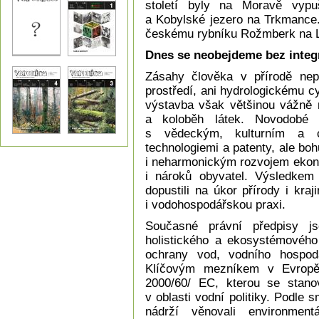
století byly na Moravě vypu
a Kobylské jezero na Trkmance.
českému rybníku Rožmberk na L
Dnes se neobejdeme bez integ
Zásahy člověka v přírodě nepř
prostředí, ani hydrologickému c
výstavba však většinou vážně n
a koloběh látek. Novodobé 
s vědeckým, kulturním a c
technologiemi a patenty, ale boh
i neharmonickým rozvojem ekono
i nároků obyvatel. Výsledkem 
dopustili na úkor přírody i kra
i vodohospodářskou praxi.
Současné právní předpisy jso
holistického a ekosystémového
ochrany vod, vodního hospod
Klíčovým mezníkem v Evropě
2000/60/ EC, kterou se stano
v oblasti vodní politiky. Podle
nádrží věnovali environment