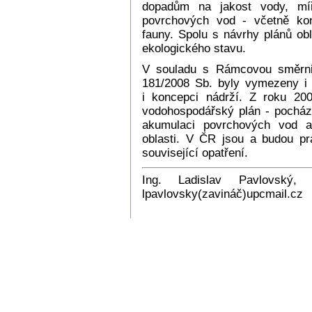
dopadům na jakost vody, míř
povrchových vod - včetně kont
fauny. Spolu s návrhy plánů obl
ekologického stavu.
V souladu s Rámcovou směrn
181/2008 Sb. byly vymezeny i c
i koncepci nádrží. Z roku 200
vodohospodářský plán - pochází
akumulaci povrchových vod a 
oblasti. V ČR jsou a budou pr
související opatření.
Ing. Ladislav Pavlovský,
lpavlovsky(zavináč)upcmail.cz