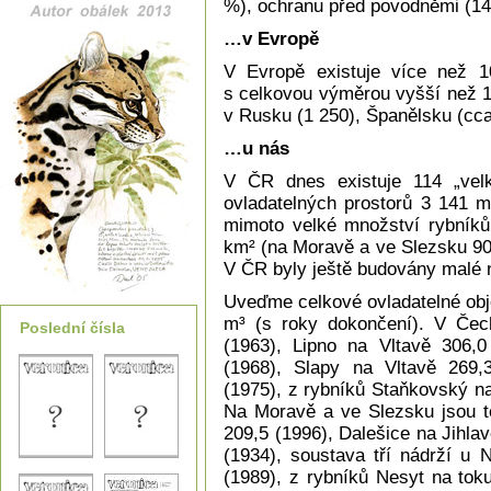
%), ochranu před povodněmi (14 
…v Evropě
V Evropě existuje více než 
s celkovou výměrou vyšší než 1
v Rusku (1 250), Španělsku (cca
…u nás
V ČR dnes existuje 114 „vel
ovladatelných prostorů 3 141 m
mimoto velké množství rybníků
km² (na Moravě a ve Slezsku 90
V ČR byly ještě budovány malé n
Uveďme celkové ovladatelné obj
m³ (s roky dokončení). V Čech
Poslední čísla
(1963), Lipno na Vltavě 306,0
(1968), Slapy na Vltavě 269,
(1975), z rybníků Staňkovský n
Na Moravě a ve Slezsku jsou t
209,5 (1996), Dalešice na Jihla
(1934), soustava tří nádrží u
(1989), z rybníků Nesyt na tok