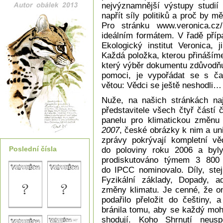
nejvýznamnější výstupy studií
napřít síly politiků a proč by 
Pro stránku www.veronica.cz/
ideálním formátem. V řadě příp
Ekologický institut Veronica, 
Každá položka, kterou přináším
který výběr dokumentu zdůvodňu
pomoci, je vypořádat se s ča
větou: Vědci se ještě neshodli…
Nuže, na našich stránkách najd
představitele všech čtyř částí 
panelu pro klimatickou změn
2007
, české obrázky k nim a uni
zprávy pokrývají kompletní v
Poslední čísla
do poloviny roku 2006 a byly
prodiskutováno týmem 3 800 
do IPCC nominovalo. Díly, stej
Fyzikální základy, Dopady, ad
změny klimatu. Je cenné, že on
podařilo přeložit do češtiny, a
bránila tomu, aby se každý moh
shodují. Koho Shrnutí neusp