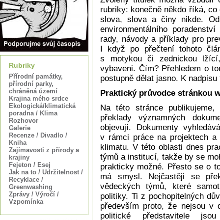
rubriky: konečně někdo říká, co 
slova, slova a činy nikde. Od
environmentálního poradenství 
rady, návody a příklady pro pre
I když po přečtení tohoto člá
s motykou či zednickou lžící
Rubriky
vybaveni. Čím? Přehledem o tom
Přírodní památky,
postupně dělat jasno. K nadpisu to
přírodní parky,
chráněná území
Praktický průvodce stránkou w
Krajina mého srdce
Ekologická/klimatická
Na této stránce publikujeme,
poradna / Klima
překlady významných dokum
Rozhovor
objevují. Dokumenty vyhledáv
Galerie
Recenze / Divadlo /
v rámci práce na projektech 
Kniha
klimatu. V této oblasti dnes pr
Zajímavosti z přírody a
týmů a institucí, takže by se mo
krajiny
Fejeton / Esej
prakticky možné. Přesto se o t
Jak na to / Udržitelnost /
má smysl. Nejčastěji se překl
Recyklace /
vědeckých týmů, které samotn
Greenwashing
Zprávy / Výročí /
politiky. Ti z pochopitelných d
Vzpomínka
především proto, že nejsou v 
politické představitele jso