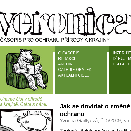
ČASOPIS PRO OCHRANU PŘÍRODY A KRAJINY
O ČASOPISU
INZERUJT
REDAKCE
DĚKUJEM
ARCHIV
PRO AUT
GALERIE OBÁLEK
AKTUÁLNÍ ČÍSLO
Umíme číst v přírodě
a krajině. Čtěte s námi.
Jak se dovídat o změně 
ochranu
Yvonna Gaillyová, č. 5/2009, str.
Zvolený titulek možná vzbudil 