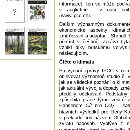
informace), ten se může podív
v angličtině - v naší kn
(www.ipcc.ch).
Dalším významným dokumentem
ekonomické aspekty klimat
zmírňování a adaptaci. Shrnutí 
přečíst v češtině. Zpráva byl
vznikl díky britskému velvys
následujícím.
Čtěte o klimatu
Po vydání zprávy IPCC v roce
objevovat významné studie či v
jak se vědecké poznání o klimat
jak aktuální vývoj a dopady zm
předčily očekávání. Podstatný
způsobila práce týmu vědců 
Hansenem
Cíl pro CO
- kam
2
hlavních výsledků pro členy Ko
v překladu pod názvem Globální
zvratu nadosah. Vyplývá z n