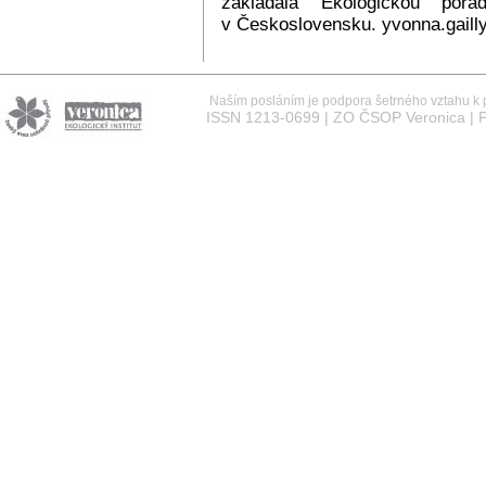
zakládala Ekologickou pora
v Československu. yvonna.gaill
Naším posláním je podpora šetrného vztahu k př
ISSN 1213-0699 | ZO ČSOP Veronica | P