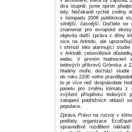
v atmosféře, která by zajistila,
dva stupně, jsme oproti předpo
lety. Nečekaně rychlé změny d
v listopadu 2008 publikoval 
silnější, časnější
. Dočtete se 
znamenat pro evropské ekosy
objevila další zpráva z dílny 
sice na Arktidu, ale upozorňu
I shrnutí této alarmující stud
v Arktidě: celosvětové důsledk
webu. V prvním hodnocení s
ledových příkrovů Grónska a Zá
hladiny moře, dochází studi
do roku 2100 velmi pravděpodob
to je více než dvojnásobek ho
panelu pro změnu klimatu z r
zvýšení příspěvku ledových p
zatopení pobřežních oblastí s
populace.
Zpráva
Právo na rozvoj v klim
podílely organizace EcoEqu
spravedlivé rozdělení náklad