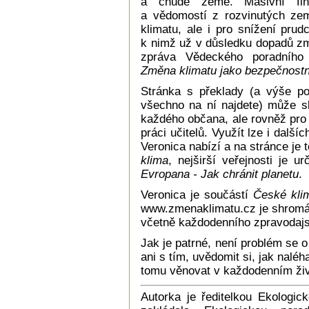
a chudé země. Masivní fina
a vědomostí z rozvinutých zem
klimatu, ale i pro snížení prud
k nimž už v důsledku dopadů zm
zpráva Vědeckého poradního
Změna klimatu jako bezpečnostní
Stránka s překlady (a výše p
všechno na ní najdete) může sl
každého občana, ale rovněž pro 
práci učitelů. Využít lze i dalš
Veronica nabízí a na stránce je
klima
, nejširší veřejnosti je u
Evropana - Jak chránit planetu
.
Veronica je součástí
České klim
www.zmenaklimatu.cz je shromá
včetně každodenního zpravodajs
Jak je patrné, není problém se o
ani s tím, uvědomit si, jak naléh
tomu věnovat v každodenním živ
Autorka je ředitelkou Ekologic