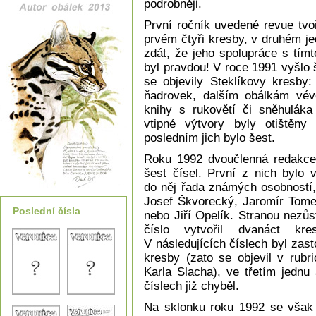
podrobněji.
První ročník uvedené revue tvoř
prvém čtyři kresby, v druhém j
zdát, že jeho spolupráce s tím
byl pravdou! V roce 1991 vyšlo 
se objevily Steklíkovy kresby:
ňadrovek, dalším obálkám vévod
knihy s rukovětí či sněhulák
vtipné výtvory byly otištěny
posledním jich bylo šest.
Roku 1992 dvoučlenná redakce -
šest čísel. První z nich bylo 
do něj řada známých osobností, 
Josef Škvorecký, Jaromír Tomeč
Poslední čísla
nebo Jiří Opelík. Stranou nezůs
číslo vytvořil dvanáct kre
V následujících číslech byl za
kresby (zato se objevil v rubri
Karla Slacha), ve třetím jednu
číslech již chyběl.
Na sklonku roku 1992 se však