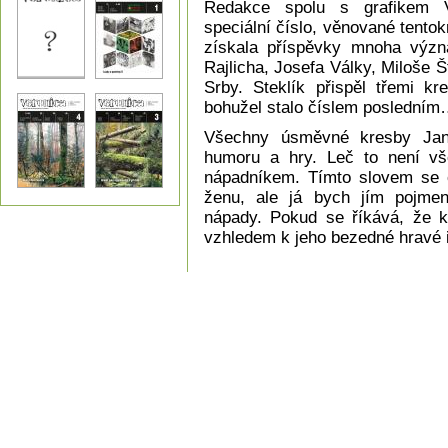
Redakce spolu s grafikem V
speciální číslo, věnované tento
získala příspěvky mnoha význ
Rajlicha, Josefa Války, Miloše 
Srby. Steklík přispěl třemi kr
bohužel stalo číslem poslední
Všechny úsměvné kresby Jana
humoru a hry. Leč to není vše
nápadníkem. Tímto slovem se 
ženu, ale já bych jím pojmen
nápady. Pokud se říkává, že ka
vzhledem k jeho bezedné hravé i