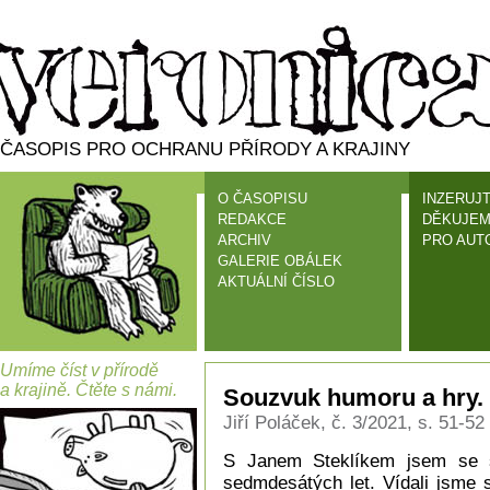
ČASOPIS PRO OCHRANU PŘÍRODY A KRAJINY
O ČASOPISU
INZERUJT
REDAKCE
DĚKUJEM
ARCHIV
PRO AUT
GALERIE OBÁLEK
AKTUÁLNÍ ČÍSLO
Umíme číst v přírodě
a krajině. Čtěte s námi.
Souzvuk humoru a hry. 
Jiří Poláček, č. 3/2021, s. 51-52
S Janem Steklíkem jsem se s
sedmdesátých let. Vídali jsme