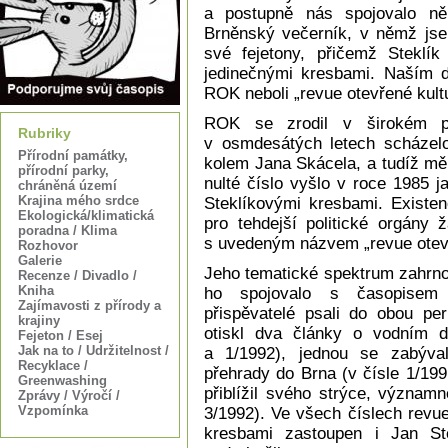
a postupně nás spojovalo něk
Brněnský večerník, v němž jse
své fejetony, přičemž Steklík
jedinečnými kresbami. Naším d
ROK neboli „revue otevřené kult
ROK se zrodil v širokém př
Rubriky
v osmdesátých letech scházelo
Přírodní památky,
kolem Jana Skácela, a tudíž mě
přírodní parky,
nulté číslo vyšlo v roce 1985 j
chráněná území
Krajina mého srdce
Steklíkovými kresbami. Existen
Ekologická/klimatická
pro tehdejší politické orgány 
poradna / Klima
s uvedeným názvem „revue otevře
Rozhovor
Galerie
Jeho tematické spektrum zahrno
Recenze / Divadlo /
Kniha
ho spojovalo s časopisem 
Zajímavosti z přírody a
přispěvatelé psali do obou pe
krajiny
otiskl dva články o vodním d
Fejeton / Esej
Jak na to / Udržitelnost /
a 1/1992), jednou se zabýv
Recyklace /
přehrady do Brna (v čísle 1/19
Greenwashing
přiblížil svého strýce, význam
Zprávy / Výročí /
Vzpomínka
3/1992). Ve všech číslech revu
kresbami zastoupen i Jan St