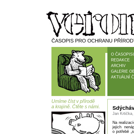
ČASOPIS PRO OCHRANU PŘÍRODY
O ČASOPIS
REDAKCE
ARCHIV
GALERIE O
AKTUÁLNÍ Č
Umíme číst v přírodě
a krajině. Čtěte s námi.
Sdýchává
Jan Krtička,
Na realizac
jejich nen
o potřebě „