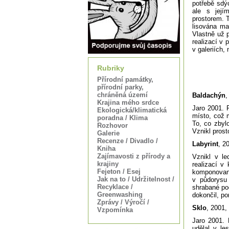
potřebě sdý
ale s její
prostorem. 
lisována ma
Vlastně už p
realizací v 
v galeriích,
Rubriky
Přírodní památky,
přírodní parky,
chráněná území
Baldachýn
,
Krajina mého srdce
Jaro 2001. P
Ekologická/klimatická
místo, což 
poradna / Klima
To, co zbyl
Rozhovor
Vznikl pros
Galerie
Recenze / Divadlo /
Labyrint
, 2
Kniha
Zajímavosti z přírody a
Vznikl v l
krajiny
realizací v 
Fejeton / Esej
komponovan
Jak na to / Udržitelnost /
v půdorysu 
Recyklace /
shrabané pod
Greenwashing
dokončil, po
Zprávy / Výročí /
Sklo
, 2001,
Vzpomínka
Jaro 2001.
udělal v le