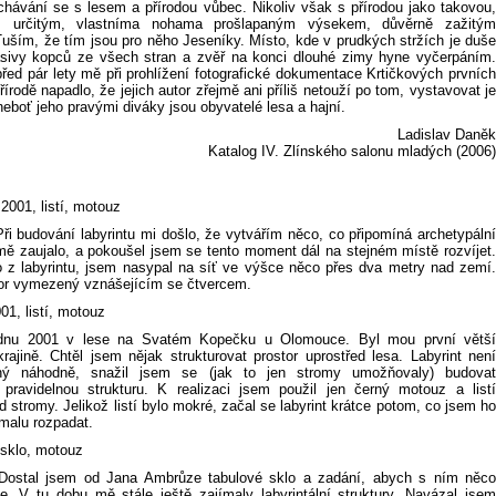
chávání se s lesem a přírodou vůbec. Nikoliv však s přírodou jako takovou,
m určitým, vlastníma nohama prošlapaným výsekem, důvěrně zažitým
Tuším, že tím jsou pro něho Jeseníky. Místo, kde v prudkých stržích je duše
sivy kopců ze všech stran a zvěř na konci dlouhé zimy hyne vyčerpáním.
řed pár lety mě při prohlížení fotografické dokumentace Krtičkových prvních
přírodě napadlo, že jejich autor zřejmě ani příliš netouží po tom, vystavovat je
 neboť jeho pravými diváky jsou obyvatelé lesa a hajní.
Ladislav Daněk
Katalog IV. Zlínského salonu mladých (2006)
 2001, listí, motouz
ři budování labyrintu mi došlo, že vytvářím něco, co připomíná archetypální
mě zaujalo, a pokoušel jsem se tento moment dál na stejném místě rozvíjet.
o z labyrintu, jsem nasypal na síť ve výšce něco přes dva metry nad zemí.
tor vymezený vznášejícím se čtvercem.
001, listí, motouz
ednu 2001 v lese na Svatém Kopečku u Olomouce. Byl mou první větší
krajině. Chtěl jsem nějak strukturovat prostor uprostřed lesa. Labyrint není
ý náhodně, snažil jsem se (jak to jen stromy umožňovaly) budovat
pravidelnou strukturu. K realizaci jsem použil jen černý motouz a listí
 stromy. Jelikož listí bylo mokré, začal se labyrint krátce potom, co jsem ho
malu rozpadat.
 sklo, motouz
 Dostal jsem od Jana Ambrůze tabulové sklo a zadání, abych s ním něco
se. V tu dobu mě stále ještě zajímaly labyrintální struktury. Navázal jsem