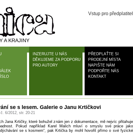
Vstup pro předplatitel
 A KRAJINY
U
INZERUJTE U NÁS
PŘEDPLAŤTE SI
DĚKUJEME ZA PODPORU
PRODEJNÍ MÍSTA
PRO AUTORY
NAPIŠTE NÁM
BÁLEK
PODPOŘTE NÁS
ÍSLO
KONTAKT
ní se s lesem. Galerie o Janu Krtičkovi
 č. 6/2012, str. 20-21
ích Jana Krtičky, které bohužel znám jen z dokumentace, mě nejvíc přitahuje
ápadnost. Pokud například Karel Malich mluví o smyslu své práce jako
sdýchávání se s kosmem“, pak Krtička by mohl hovořit přímo o své fyzické