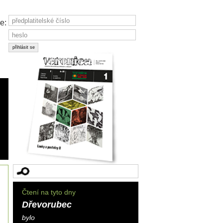
e:
Čtení na tyto dny
Dřevorubec
bylo