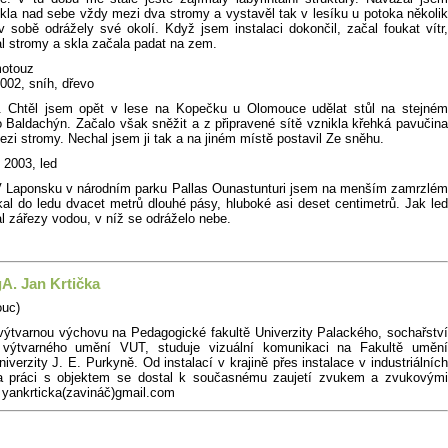
la nad sebe vždy mezi dva stromy a vystavěl tak v lesíku u potoka několik
v sobě odrážely své okolí. Když jsem instalaci dokončil, začal foukat vítr,
l stromy a skla začala padat na zem.
motouz
2002, sníh, dřevo
. Chtěl jsem opět v lese na Kopečku u Olomouce udělat stůl na stejném
o Baldachýn. Začalo však sněžit a z připravené sítě vznikla křehká pavučina
zi stromy. Nechal jsem ji tak a na jiném místě postavil Ze sněhu.
, 2003, led
V Laponsku v národním parku Pallas Ounastunturi jsem na menším zamrzlém
kal do ledu dvacet metrů dlouhé pásy, hluboké asi deset centimetrů. Jak led
al zářezy vodou, v níž se odráželo nebe.
A. Jan Krtička
ouc)
výtvarnou výchovu na Pedagogické fakultě Univerzity Palackého, sochařství
 výtvarného umění VUT, studuje vizuální komunikaci na Fakultě umění
iverzity J. E. Purkyně. Od instalací v krajině přes instalace v industriálních
 a práci s objektem se dostal k současnému zaujetí zvukem a zvukovými
, yankrticka(zavináč)gmail.com