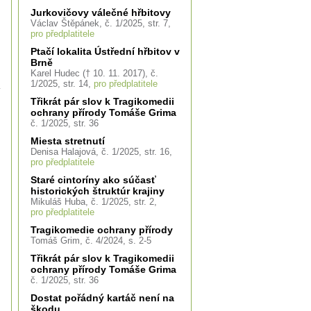
Jurkovičovy válečné hřbitovy
Václav Štěpánek, č. 1/2025, str. 7,
pro předplatitele
Ptačí lokalita Ústřední hřbitov v
Brně
Karel Hudec († 10. 11. 2017), č.
1/2025, str. 14,
pro předplatitele
Třikrát pár slov k Tragikomedii
ochrany přírody Tomáše Grima
č. 1/2025, str. 36
Miesta stretnutí
Denisa Halajová, č. 1/2025, str. 16,
pro předplatitele
Staré cintoríny ako súčasť
historických štruktúr krajiny
Mikuláš Huba, č. 1/2025, str. 2,
pro předplatitele
Tragikomedie ochrany přírody
Tomáš Grim, č. 4/2024, s. 2-5
Třikrát pár slov k Tragikomedii
ochrany přírody Tomáše Grima
č. 1/2025, str. 36
Dostat pořádný kartáč není na
škodu