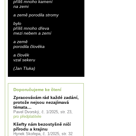
příliš mnoho kamení
na zemi
a země porodila stromy
bylo
příliš mnoho dřeva
mezi nebem a zemí
a země
porodila člověka
a člověk
vzal sekeru
(Jan Tluka)
Doporučujeme ke čtení
Zpracovávám rád každé zadání,
protože nejsou nezajímavá
témata…
Pavel Dvorský, č. 1/2025, str. 23,
pro předplatitele
Kšefty nám bezostyšně ničí
přírodu a krajinu
Hynek Skořepa, č. 1/2025, str. 32