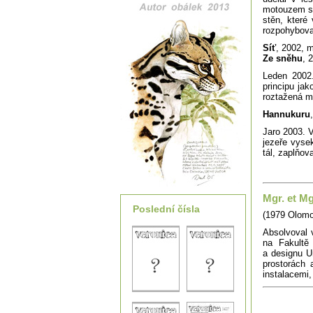
motouzem sk
stěn, které 
rozpohybova
Síť
, 2002, 
Ze sněhu
, 
Leden 2002
principu jak
roztažená me
Hannukuru
Jaro 2003. 
jezeře vyse
tál, zaplňov
Mgr. et Mg
Poslední čísla
(1979 Olom
Absolvoval 
na Fakultě
a designu Un
prostorách
instalacemi