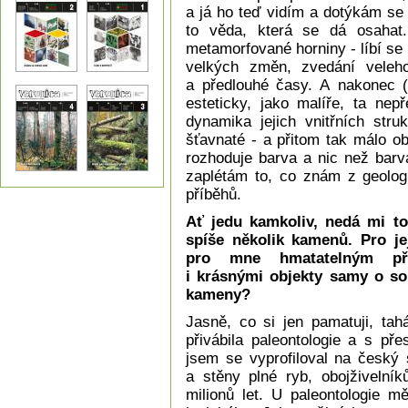
a já ho teď vidím a dotýkám se 
to věda, která se dá osahat.
metamorfované horniny - líbí se m
velkých změn, zvedání veleho
a předlouhé časy. A nakonec (
esteticky, jako malíře, ta nep
dynamika jejich vnitřních stru
šťavnaté - a přitom tak málo o
rozhoduje barva a nic než barv
zaplétám to, co znám z geologi
příběhů.
Ať jedu kamkoliv, nedá mi t
spíše několik kamenů. Pro je
pro mne hmatatelným při
i krásnými objekty samy o sob
kameny?
Jasně, co si jen pamatuji, ta
přivábila paleontologie a s př
jsem se vyprofiloval na český
a stěny plné ryb, obojživelník
milionů let. U paleontologie m