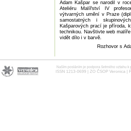
Adam Kašpar se narodil v roce
Ateliéru Malířství IV profe
výtvarných umění v Praze (dip
samostatných i skupinovýc
Kašparových prací je příroda, k
technikou. Navštivte web malíř
vidět dílo i v barvě.
Rozhovor s Ad
Naším posláním je podpora šetrného vztahu k př
ISSN 1213-0699 | ZO ČSOP Veronica | P