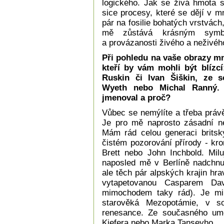
logického. Jak se živá hmota s
sice procesy, které se dějí v 
pár na fosilie bohatých vrstvách
mě zůstává krásným symb
a provázanosti živého a neživéh
Při pohledu na vaše obrazy mn
kteří by vám mohli být blízcí
Ruskin či Ivan Šiškin, ze 
Wyeth nebo Michal Ranný.
jmenoval a proč?
Vůbec se nemýlíte a třeba právě
Je pro mě naprosto zásadní nej
Mám rád celou generaci britský
čistém pozorování přírody - kr
Brett nebo John Inchbold. Milu
naposled mě v Berlíně nadchnul
ale těch pár alpských krajin hra
vytapetovanou Casparem Da
mimochodem taky rád). Je mi 
starověká Mezopotámie, v so
renesance. Ze současného um
Kiefera nebo Marka Tanseyho.