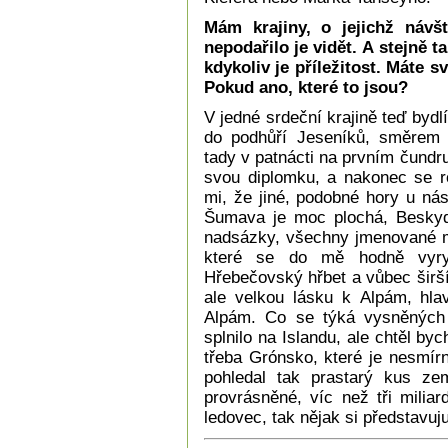
Mám krajiny, o jejichž náv
nepodařilo je vidět. A stejně t
kdykoliv je příležitost. Máte s
Pokud ano, které to jsou?
V jedné srdeční krajině teď bydl
do podhůří Jeseníků, směrem 
tady v patnácti na prvním čund
svou diplomku, a nakonec se ro
mi, že jiné, podobné hory u nás
Šumava je moc plochá, Beskyd
nadsázky, všechny jmenované má
které se do mě hodně vyryl
Hřebečovský hřbet a vůbec širš
ale velkou lásku k Alpám, hl
Alpám. Co se týká vysněných 
splnilo na Islandu, ale chtěl byc
třeba Grónsko, které je nesmír
pohledal tak prastarý kus ze
provrásněné, víc než tři miliard
ledovec, tak nějak si představuj