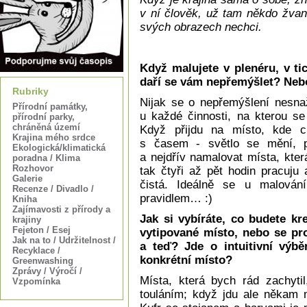
v ní člověk, už tam někdo žvan
svých obrazech nechci.
Když malujete v plenéru, v tic
daří se vám nepřemýšlet? Neb
Rubriky
Nijak se o nepřemýšlení nesnaž
Přírodní památky,
u každé činnosti, na kterou se
přírodní parky,
chráněná území
Když přijdu na místo, kde c
Krajina mého srdce
s časem - světlo se mění, po
Ekologická/klimatická
a nejdřív namalovat místa, kter
poradna / Klima
Rozhovor
tak čtyři až pět hodin pracuju
Galerie
čistá. Ideálně se u malován
Recenze / Divadlo /
pravidlem… :)
Kniha
Zajímavosti z přírody a
Jak si vybíráte, co budete kr
krajiny
Fejeton / Esej
vytipované místo, nebo se pro
Jak na to / Udržitelnost /
a teď? Jde o intuitivní výbě
Recyklace /
konkrétní místo?
Greenwashing
Zprávy / Výročí /
Místa, která bych rád zachytil
Vzpomínka
touláním; když jdu ale někam m