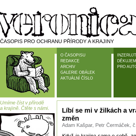
ČASOPIS PRO OCHRANU PŘÍRODY A KRAJINY
O ČASOPISU
INZERUJT
REDAKCE
DĚKUJEM
ARCHIV
PRO AUT
GALERIE OBÁLEK
AKTUÁLNÍ ČÍSLO
Umíme číst v přírodě
a krajině. Čtěte s námi.
Líbí se mi v žilkách a v
změn
Adam Kašpar, Petr Čermáček, č.
Když je krajina sama o sobě, zní