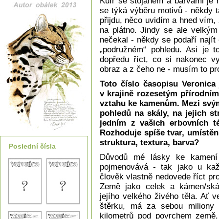
Kufr se stojanem a barvami je 
se týká výběru motivů - někdy 
přijdu, něco uvidím a hned vím, 
na plátno. Jindy se ale velký
nečekal - někdy se podaří nají
„podružném“ pohledu. Asi je to
dopředu říct, co si nakonec vy
obraz a z čeho ne - musím to p
Toto číslo časopisu Veroni
v krajině rozesetým přírodním
vztahu ke kamenům. Mezi svým
pohledů na skály, na jejich s
jedním z vašich erbovních t
Rozhoduje spíše tvar, umístění
struktura, textura, barva?
Poslední čísla
Důvodů mé lásky ke kamení 
pojmenovává - tak jako u ka
člověk vlastně nedovede říct pro
Země jako celek a kámen/ská
jejího velkého živého těla. Ať
štěrku, má za sebou miliony le
kilometrů pod povrchem země,