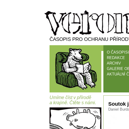
ČASOPIS PRO OCHRANU PŘÍRODY
O ČASOPIS
REDAKCE
ARCHIV
GALERIE O
AKTUÁLNÍ Č
Umíme číst v přírodě
a krajině. Čtěte s námi.
Soutok j
Daniel Burda