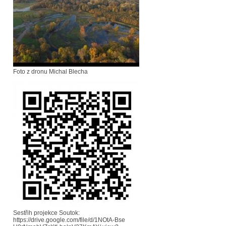
Foto z dronu Michal Blecha
Sestřih projekce Soutok:
https://drive.google.com/file/d/1NOtA-Bse