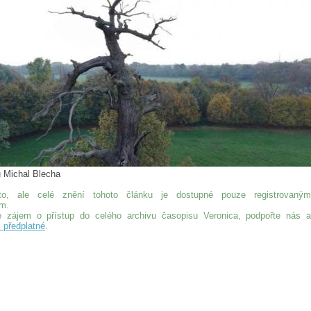
u Michal Blecha
o, ale celé znění tohoto článku je dostupné pouze registrovaným
ům.
 zájem o přístup do celého archivu časopisu Veronica, podpořte nás a
i předplatné
.