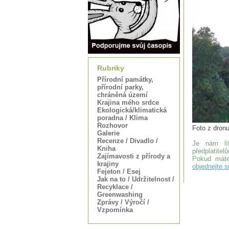
Rubriky
Přírodní památky,
přírodní parky,
chráněná území
Krajina mého srdce
Ekologická/klimatická
poradna / Klima
Rozhovor
Foto z dron
Galerie
Recenze / Divadlo /
Je nám lít
Kniha
předplatitel
Zajímavosti z přírody a
Pokud máte
krajiny
objednejte s
Fejeton / Esej
Jak na to / Udržitelnost /
Recyklace /
Greenwashing
Zprávy / Výročí /
Vzpomínka