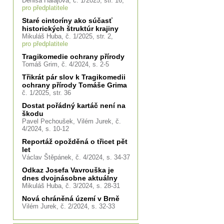
Denisa Halajová, č. 1/2025, str. 16,
pro předplatitele
Staré cintoríny ako súčasť
historických štruktúr krajiny
Mikuláš Huba, č. 1/2025, str. 2,
pro předplatitele
Tragikomedie ochrany přírody
Tomáš Grim, č. 4/2024, s. 2-5
Třikrát pár slov k Tragikomedii
ochrany přírody Tomáše Grima
č. 1/2025, str. 36
Dostat pořádný kartáč není na
škodu
Pavel Pechoušek, Vilém Jurek, č.
4/2024, s. 10-12
Reportáž opožděná o třicet pět
let
Václav Štěpánek, č. 4/2024, s. 34-37
Odkaz Josefa Vavrouška je
dnes dvojnásobne aktuálny
Mikuláš Huba, č. 3/2024, s. 28-31
Nová chráněná území v Brně
Vilém Jurek, č. 2/2024, s. 32-33