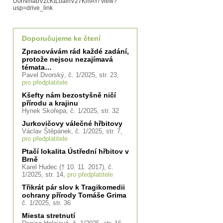
U0rNmabVZcKtLbalnV27KmAY/ view?
usp=drive_link
Doporučujeme ke čtení
Zpracovávám rád každé zadání,
protože nejsou nezajímavá
témata…
Pavel Dvorský, č. 1/2025, str. 23,
pro předplatitele
Kšefty nám bezostyšně ničí
přírodu a krajinu
Hynek Skořepa, č. 1/2025, str. 32
Jurkovičovy válečné hřbitovy
Václav Štěpánek, č. 1/2025, str. 7,
pro předplatitele
Ptačí lokalita Ústřední hřbitov v
Brně
Karel Hudec († 10. 11. 2017), č.
1/2025, str. 14,
pro předplatitele
Třikrát pár slov k Tragikomedii
ochrany přírody Tomáše Grima
č. 1/2025, str. 36
Miesta stretnutí