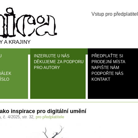
Vstup pro předplatitel
 A KRAJINY
U
INZERUJTE U NÁS
PŘEDPLAŤTE SI
DĚKUJEME ZA PODPORU
PRODEJNÍ MÍSTA
PRO AUTORY
NAPIŠTE NÁM
BÁLEK
PODPOŘTE NÁS
ÍSLO
KONTAKT
ako inspirace pro digitální umění
, č. 4/2025, str. 32,
pro předplatitele