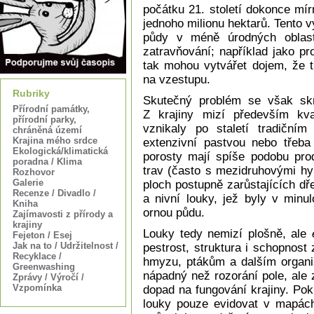
počátku 21. století dokonce mí
jednoho milionu hektarů. Tento 
půdy v méně úrodných oblaste
zatravňování; například jako pro
tak mohou vytvářet dojem, že tr
na vzestupu.
Rubriky
Skutečný problém se však sk
Přírodní památky,
Z krajiny mizí především kval
přírodní parky,
vznikaly po staletí tradičním
chráněná území
Krajina mého srdce
extenzivní pastvou nebo třeba
Ekologická/klimatická
porosty mají spíše podobu pro
poradna / Klima
trav (často s mezidruhovými hy
Rozhovor
Galerie
ploch postupně zarůstajících dř
Recenze / Divadlo /
a nivní louky, jež byly v min
Kniha
ornou půdu.
Zajímavosti z přírody a
krajiny
Louky tedy nemizí plošně, ale
Fejeton / Esej
Jak na to / Udržitelnost /
pestrost, struktura i schopnost
Recyklace /
hmyzu, ptákům a dalším organi
Greenwashing
nápadný než rozorání pole, ale
Zprávy / Výročí /
Vzpomínka
dopad na fungování krajiny. Pok
louky pouze evidovat v mapách 