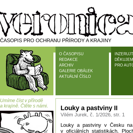
ČASOPIS PRO OCHRANU PŘÍRODY A KRAJINY
O ČASOPISU
INZERUJT
REDAKCE
DĚKUJEM
ARCHIV
PRO AUT
GALERIE OBÁLEK
AKTUÁLNÍ ČÍSLO
Umíme číst v přírodě
a krajině. Čtěte s námi.
Louky a pastviny II
Vilém Jurek, č. 1/2026, str. 1
Louky a pastviny v Česku na 
v oficiálních statistikách. Pl