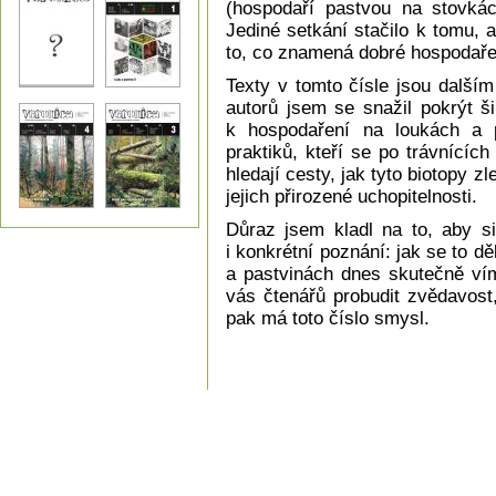
(hospodaří pastvou na stovkác
Jediné setkání stačilo k tomu,
to, co znamená dobré hospodařen
Texty v tomto čísle jsou další
autorů jsem se snažil pokrýt š
k hospodaření na loukách a p
praktiků, kteří se po trávnícíc
hledají cesty, jak tyto biotopy 
jejich přirozené uchopitelnosti.
Důraz jsem kladl na to, aby si 
i konkrétní poznání: jak se to d
a pastvinách dnes skutečně vím
vás čtenářů probudit zvědavost
pak má toto číslo smysl.