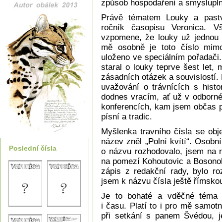
způsob hospodaření a smyslupln
Právě tématem Louky a pastvin
ročník časopisu Veronica. V
vzpomene, že louky už jednou h
mě osobně je toto číslo mim
uloženo ve speciálním pořadači
staral o louky teprve šest let,
zásadních otázek a souvislostí.
uvažování o trávnících s histo
dodnes vracím, ať už v odborné
konferencích, kam jsem občas př
písní a tradic.
Myšlenka travního čísla se obje
název zněl „Polní kvítí“. Osob
Poslední čísla
o názvu rozhodovalo, jsem na r
na pomezí Kohoutovic a Bosonoh
zápis z redakční rady, bylo ro
jsem k názvu čísla ještě římsko
Je to bohaté a vděčné téma -
i času. Platí to i pro mě samot
při setkání s panem Švédou, j