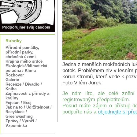
Rubriky
Přírodní památky,
přírodní parky,
chráněná území
Krajina mého srdce
Jedna z menších mokřadních luk
Ekologická/klimatická
potok. Problémem niv v lesním p
poradna / Klima
Rozhovor
korun stromů, které vede k pozv
Galerie
Foto Vilém Jurek
Recenze / Divadlo /
Kniha
Je nám líto, ale celé znění
Zajímavosti z přírody a
krajiny
registrovaným předplatitelům.
Fejeton / Esej
Pokud máte zájem o přístup do
Jak na to / Udržitelnost /
podpořte nás a
objednejte si pře
Recyklace /
Greenwashing
Zprávy / Výročí /
Vzpomínka