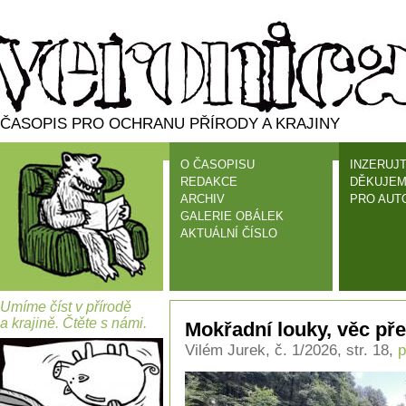
ČASOPIS PRO OCHRANU PŘÍRODY A KRAJINY
O ČASOPISU
INZERUJT
REDAKCE
DĚKUJEM
ARCHIV
PRO AUT
GALERIE OBÁLEK
AKTUÁLNÍ ČÍSLO
Umíme číst v přírodě
a krajině. Čtěte s námi.
Mokřadní louky, věc pře
Vilém Jurek, č. 1/2026, str. 18,
p