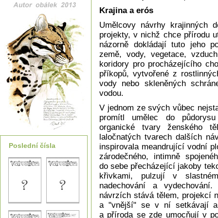
Krajina a erós
Umělcovy návrhy krajinných dě
projekty, v nichž chce přírodu u
názorně dokládají tuto jeho p
země, vody, vegetace, vzduch
koridory pro procházejícího c
příkopů, vytvořené z rostlinnýc
vody nebo skleněných schránek
vodou.
V jednom ze svých vůbec nejsta
promítl umělec do půdorysu
organické tvary ženského těl
laločnatých tvarech dalších ná
Poslední čísla
inspirovala meandrující vodní pl
zárodečného, intimně spojené
do sebe přecházející jakoby te
křivkami, pulzují v slastné
nadechování a vydechování. 
návrzích stává tělem, projekcí n
a "vnější" se v ní setkávají 
a příroda se zde umocňují v p