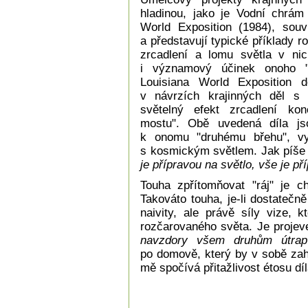
hladinou, jako je Vodní chrám
World Exposition (1984), souv
a představují typické příklady r
zrcadlení a lomu světla v nic
i významový účinek onoho "p
Louisiana World Exposition d
v návrzích krajinných děl s
světelný efekt zrcadlení ko
mostu". Obě uvedená díla js
k onomu "druhému břehu", vyj
s kosmickým světlem. Jak píše 
je přípravou na světlo, vše je p
Touha zpřítomňovat "ráj" je ch
Takováto touha, je-li dostatečně
naivity, ale právě síly vize, 
rozčarovaného světa. Je proj
navzdory všem druhům útrap
po domově, který by v sobě zahr
mě spočívá přitažlivost étosu dí