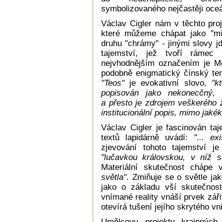
symbolizovaného nejčastěji oce
Václav Cigler nám v těchto proje
které můžeme chápat jako "mí
druhu "chrámy" - jinými slovy 
tajemství, jež tvoří rámec
nejvhodnějším označením je M
podobně enigmatický čínský t
"Teos"
je evokativní slovo,
"k
popisován jako nekonecčný, n
a přesto je zdrojem veškerého ž
institucionální popis, mimo jakéko
Václav Cigler je fascinován ta
textů lapidárně uvádí:
"... exi
zjevování tohoto tajemství j
"lučavkou královskou, v níž s
Materiální skutečnost chápe
světla"
. Zmiňuje se o světle jak
jako o základu vší skutečnost
vnímané reality vnáší prvek záři
otevírá tušení jejího skrytého v
Umělcovy projekty krajnnýc