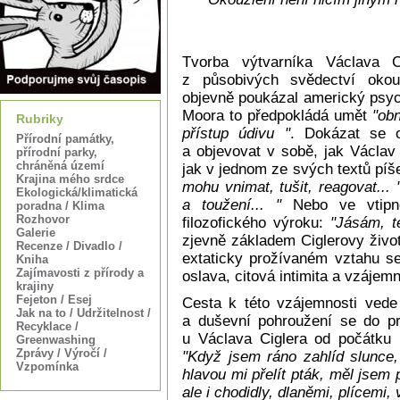
Tvorba výtvarníka Václava 
z působivých svědectví oko
objevně poukázal americký psyc
Moora to předpokládá umět
"obn
Rubriky
přístup údivu "
. Dokázat se 
Přírodní památky,
a objevovat v sobě, jak Václav
přírodní parky,
chráněná území
jak v jednom ze svých textů píš
Krajina mého srdce
mohu vnimat, tušit, reagovat... "
Ekologická/klimatická
a toužení... "
Nebo ve vtipné
poradna / Klima
Rozhovor
filozofického výroku:
"Jásám, t
Galerie
zjevně základem Ciglerovy životn
Recenze / Divadlo /
extaticky prožívaném vztahu se
Kniha
Zajímavosti z přírody a
oslava, citová intimita a vzájemn
krajiny
Fejeton / Esej
Cesta k této vzájemnosti vede
Jak na to / Udržitelnost /
a duševní pohroužení se do p
Recyklace /
u Václava Ciglera od počátku 
Greenwashing
Zprávy / Výročí /
"Když jsem ráno zahlíd slunc
Vzpomínka
hlavou mi přelít pták, měl jsem 
ale i chodidly, dlaněmi, plícemi, 