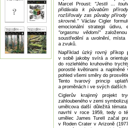
Marcel Proust:
"Jestli ... to
přidávala k půvabům přírody
rozšiřovaly zas půvaby přírody
skrovné."
Václav Cigler formul
emocionální strategii údivu,
"orgasmu vědomí"
založenou 
soustředění a uvolnění, místa 
a zvuků.
Například úzký rovný příkop p
v sobě jakoby svírá a orientu
do rozlehlého kruhového trych
porostlé květinami a naplněné 
pohled všemi směry do prosvětl
Tento tvarový princip upla
a proměnách i ve svých dalších 
Ciglerův krajinný projekt try
zahloubeného v zemi symbolizuj
umělcova další důležitá témata 
navrhl v roce 1959, tedy o té
umělec James TurelI začal pra
v Roden Crater v Arizoně (1977