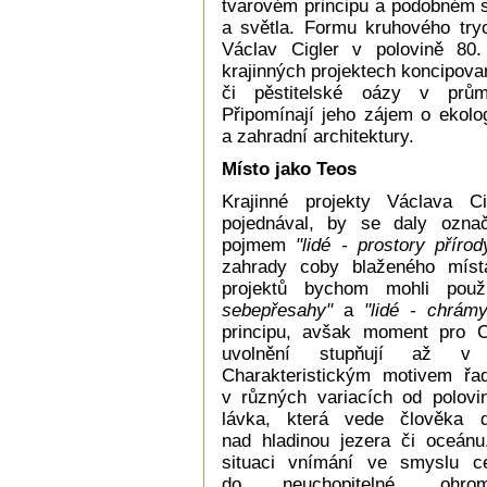
tvarovém principu a podobném s
a světla. Formu kruhového tryc
Václav Cigler v polovině 80.
krajinných projektech koncipova
či pěstitelské oázy v prům
Připomínají jeho zájem o ekolo
a zahradní architektury.
Místo jako Teos
Krajinné projekty Václava 
pojednával, by se daly ozna
pojmem
"lidé - prostory přírod
zahrady coby blaženého míst
projektů bychom mohli použ
sebepřesahy"
a
"lidé - chrámy
principu, avšak moment pro Ci
uvolnění stupňují až v 
Charakteristickým motivem řad
v různých variacích od polovin
lávka, která vede člověka 
nad hladinou jezera či oceánu
situaci vnímání ve smyslu c
do neuchopitelné, ohro