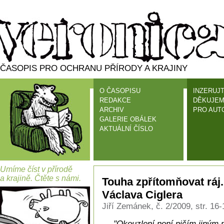
ČASOPIS PRO OCHRANU PŘÍRODY A KRAJINY
O ČASOPISU
INZERUJT
REDAKCE
DĚKUJEM
ARCHIV
PRO AUT
GALERIE OBÁLEK
AKTUÁLNÍ ČÍSLO
Umíme číst v přírodě
a krajině. Čtěte s námi.
Touha zpřítomňovat ráj.
Václava Ciglera
Jiří Zemánek, č. 2/2009, str. 16-
"Okouzlení není ničím jiným 